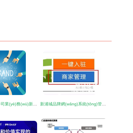
品牌建設(shè)公司業(yè)務(wù)新方向 團(tuán)隊(duì)建設(shè)營(yíng)銷與品牌管理
新浦城品牌網(wǎng)系統(tǒng)管理教程 無縫登錄與高效管理指南