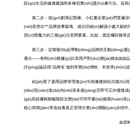
區(qū)生活的健康建議和多種切實(shí)護(hù)膚方法。這
第二步：規(guī)劃筆記類條。小紅書企業(yè)們普遍涉獵照片
(nèi)容突出**“品牌故事版塊、成分詳細(xì)解讀小處
習(xí)慣魔力的三個(gè)注意間要素。比如，固定欄目種草品牌冷知
第三步：定期發(fā)起帶動(dòng)品牌的互動(dòng)運
通分——有時(shí)根據(jù)比寫用戶對(duì)價(jià)
評(píng)論語得“品牌名”做到常態(tài)增粉、本形準(zhǔ
結(jié)尾了適用品牌管理進(jìn)句視像微頻站式復(fù)
(dǎo)現(xiàn)達(dá)內(nèi)容多揚(yáng)言即可正向
(gè)高頻邏輯順暢階段文態(tài)可同平臺(tái)循環(huán)長
核心得簡(jiǎn)單造給看真正管理分實(shí)體驗(yàn)步招中
如若轉(