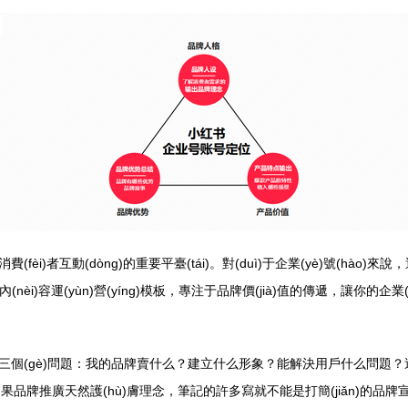
i)者互動(dòng)的重要平臺(tái)。對(duì)于企業(yè)號(hào)來說，
i)容運(yùn)營(yíng)模板，專注于品牌價(jià)值的傳遞，讓你的企業
己三個(gè)問題：我的品牌賣什么？建立什么形象？能解決用戶什么問題？這些問題
果品牌推廣天然護(hù)膚理念，筆記的許多寫就不能是打簡(jiǎn)的品牌