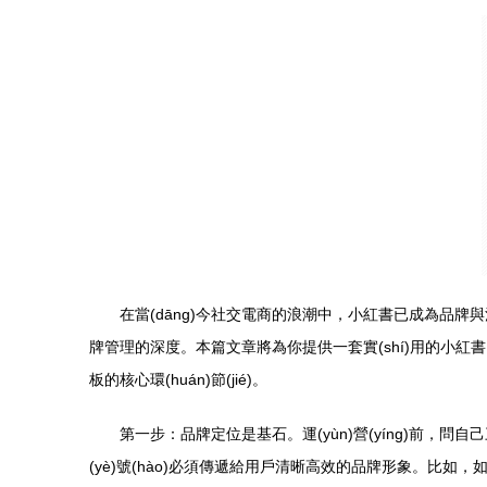
在當(dāng)今社交電商的浪潮中，小紅書已成為品牌與消費(fè
牌管理的深度。本篇文章將為你提供一套實(shí)用的小紅書內(nè
板的核心環(huán)節(jié)。
第一步：品牌定位是基石。運(yùn)營(yíng)前，問自
(yè)號(hào)必須傳遞給用戶清晰高效的品牌形象。比如，如