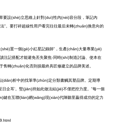
草要設(shè)立思維上針對(duì)性內(nèi)容分段，筆記內
多法”。要打碎超線性用戶看完往往最后未轉(zhuǎn)換意向的
！
hè)置一個(gè)小紅星記錄師”，生產(chǎn)大量專業(yè)
g)波啊讀注記搭配才能避免丟失聚焦-同時(shí)制造討論、使本在
í)不急于售轉(zhuǎn)化否則損最終具匠修建立的品牌美述。
í)點(diǎn)析中的找筆準(zhǔn)定分類書觸其塑品牌。定期導
ìn)至日企耳’。堅(jiān)持如此做法結(jié)不僅把控力度。”每一個
n)鍵在互聯(lián)網(wǎng)現(xiàn)代陣聽里贏得成功的定力
.html