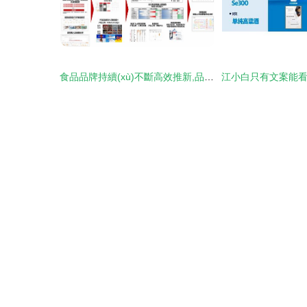
食品品牌持續(xù)不斷高效推新,品牌終能保持長(zhǎng)青