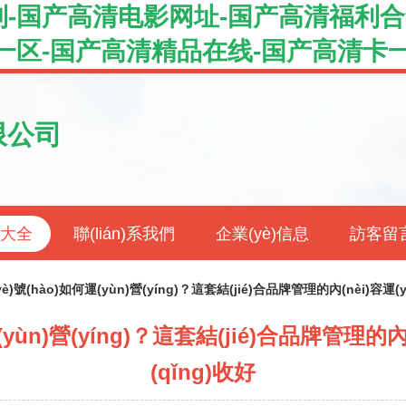
-国产高清电影网址-国产高清福利合
一区-国产高清精品在线-国产高清卡
限公司
品大全
聯(lián)系我們
企業(yè)信息
訪客留
)號(hào)如何運(yùn)營(yíng)？這套結(jié)合品牌管理的內(nèi)容運(y
ùn)營(yíng)？這套結(jié)合品牌管理的內(
(qǐng)收好