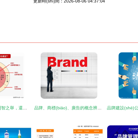
更新時(shí)間：2026-08-06 04:37:04
多品牌戰(zhàn)略 明智之舉，還是自討苦吃？
品牌、商標(biāo)、廣告的概念辨析與品牌管理實(shí)踐