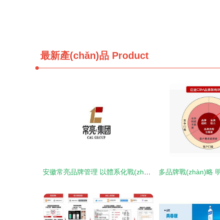
最新產(chǎn)品
Product
安徽常亮品牌管理 以體系化戰(zhàn)略賦能企業(yè)價(jià)值增長(zhǎng)