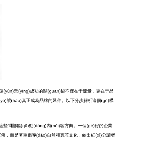
運(yùn)營(yíng)成功的關(guān)鍵不僅在于流量，更在于品
(yè)號(hào)真正成為品牌的延伸。以下分步解析這個(gè)模
驅(qū)動(dòng)內(nèi)容方向。一個(gè)好的企業
宣傳，而是著重倡導(dǎo)自然和真芯文化，給出細(xì)分讀者