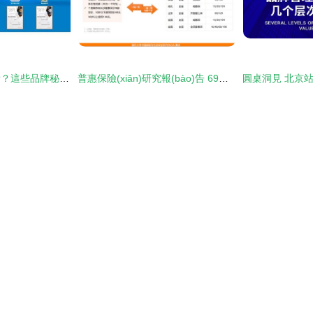
江小白只有文案能看？這些品牌秘籍同樣值得收藏！2017品牌解讀首度曝光
普惠保險(xiǎn)研究報(bào)告 69款產(chǎn)品上線，財(cái)險(xiǎn)公司參與頻次最多，市場(chǎng)下沉與健康管理成趨勢(shì)