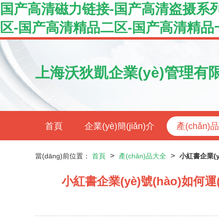
国产高清磁力链接-国产高清盗摄系列
区-国产高清精品二区-国产高清精品
上海沃狄凱企業(yè)管理有
首頁
企業(yè)簡(jiǎn)介
產(chǎn)
>
>
當(dāng)前位置：
首頁
產(chǎn)品大全
小紅書企業(yè
小紅書企業(yè)號(hào)如何運(y