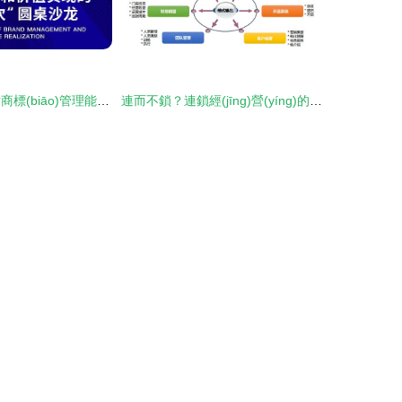
圓桌洞見 北京站商標(biāo)管理能力提升與品牌管理價(jià)值實(shí)現(xiàn)的層次之道
連而不鎖？連鎖經(jīng)營(yíng)的核心 “一本萬利”的品牌管理